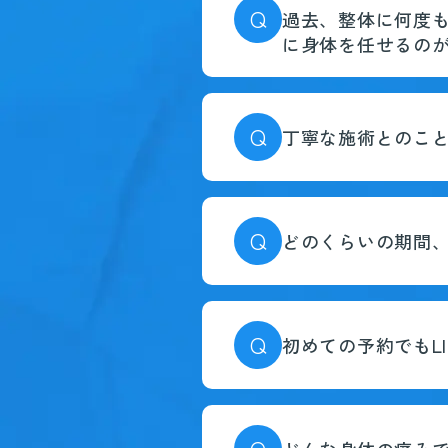
Q
過去、整体に何度
に身体を任せるの
Q
丁寧な施術とのこ
Q
どのくらいの期間
Q
初めての予約でもL