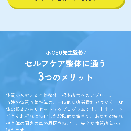
\NOBU先生監修/
セルフケア整体に通う
3
つのメリット
体質から変える本格整体 - 根本改善へのアプローチ
当院の体質改善整体は、一時的な疲労緩和ではなく、身
体の根本からリセットするプログラムです。上半身・下
半身それぞれに特化した段階的な施術で、あなたの疲れ
や身体の固さの真の原因を特定し、完全な体質改善へと
導きます。