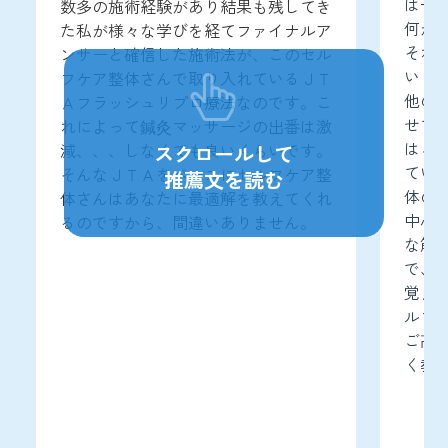
は一
数多の施術経験があり結果も残してき
何が
た私が様々な学びを経てファイナルア
それ
ンサーと確信した施術法が、このセル
いく
フケア整体さんで取り入れているＪＴ
他の
Ａフラッシュリプロ療法なのです。こ
せて
れによって鍼灸マッサージの出番は激
はご
減、、、しなくても良いくらいです。
スクロールして
てい
そんなＪＴＡをベースにセルフケア整
推薦文を読む
体の
体さんはあなたに最適解を教えてくれ
中心
るのですから、間違いありません。
な筋
で、
覚え
ルフ
ご高
く教