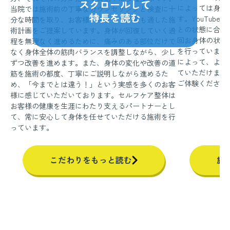
スクロールして
によっては身体
当院では施術前の丁寧なカウンセリングと検査に十
特長を読む
す。YouTub
分な時間を取り、お客様一人ひとりに最も適した施
との状態に合わ
術計画をご提案しています。身体が回復していく過
回お身体の状態
程を無理なく進めるために、痛みのある部位だけで
を行っています
なく身体全体の筋肉バランスを調整しながら、少し
によって、より
ずつ改善を進めます。また、身体の変化や改善の道
ていただけます
筋を施術の都度、丁寧にご説明しながら進めるた
ご体験ください
め、「今までとは違う！」という実感を多くのお客
様に感じていただいております。セルフケア整体は
お客様の健康を生涯にわたり支えるパートナーとし
て、常に安心して身体を任せていただける施術を行
っています。
こだわりをもっと読む
施