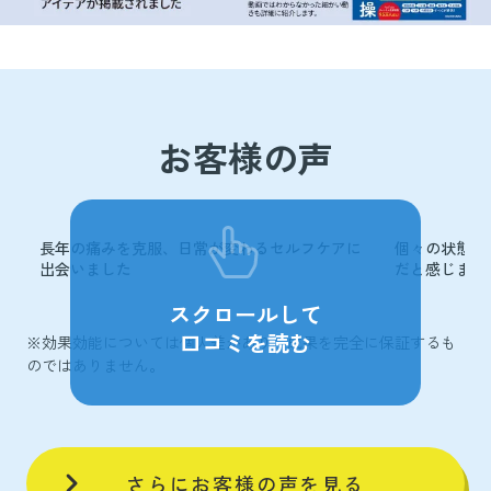
お客様の声
長年の痛みを克服、日常が変わるセルフケアに
個々の状態に
出会いました
だと感じまし
スクロールして
口コミを読む
※効果効能については個人差があり、成果を完全に保証するも
のではありません。
さらにお客様の声を見る