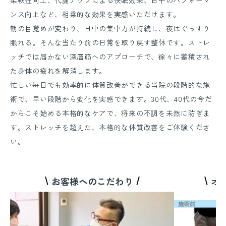
柔軟性向上、代謝アップによる快眠効果、日中のパフォーマ
ンス向上など、相乗的な効果を実感いただけます。
朝の目覚めが変わり、日中の集中力が持続し、夜はぐっすり
眠れる。そんな当たり前の日常を取り戻す整体です。ストレ
ッチでは届かない深層筋へのアプローチで、徐々に蓄積され
た身体の疲れを解消します。
忙しい毎日でも効率的に体質改善ができる当院の段階的な施
術で、早い段階から変化を実感できます。30代、40代の今だ
からこそ始める本格的なケアで、将来の不調を未然に防ぎま
す。ストレッチを超えた、本格的な体質改善をご体験くださ
い。
お客様へのこだわり
オ