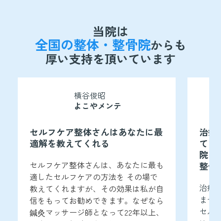
当院は
全国の整体・整骨院
からも
厚い支持を頂いています
横谷俊昭
よこやメンテ
セルフケア整体さんはあなたに最
治療
適解を教えてくれる
てい
院は
セルフケア整体さんは、あなたに最も
整体
適したセルフケアの方法を その場で
治療
教えてくれますが、その効果は私が自
ませ
信をもってお勧めできます。なぜなら
セル
鍼灸マッサージ師となって22年以上、