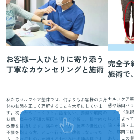
お客様一人ひとりに寄り添う
完全予約
丁寧なカウンセリングと施術
施術で、
セルフケア整体
私たちセルフケア整体では、何よりもお客様のお身
態や筋肉バラン
体の状態を正しく理解することを大切にしていま
ーメイド施術を
す。初回からじっくりとお話を伺い、姿勢や筋肉の
は人によって異
状態、痛みや不調の原因を細かく分析し、根本的な
級・中級・上級
改善を目指します。痛みが強い方、長年の慢性的な
た、筋肉には「
不調を抱える方、どこへ行っても改善しなかった
あり、この順序
方、それぞれの方が抱えるお悩みは多種多様です。