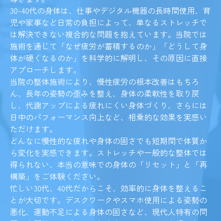
30-40代の身体は、仕事やデジタル機器の長時間使用、育
児や家事など日常の負担によって、単なるストレッチで
は解決できない複合的な問題を抱えています。当院では
施術を通じて「なぜ疲労が蓄積するのか」「どうして身
体が硬くなるのか」を科学的に解明し、その原因に直接
アプローチします。
当院の整体施術により、慢性疲労の根本改善はもちろ
ん、長年の姿勢の歪みを整え、身体の柔軟性を取り戻
し、代謝アップによる疲れにくい身体づくり、さらには
日中のパフォーマンス向上など、相乗的な効果を実感い
ただけます。
どんなに慢性的な疲れや身体の固さでも短期間で体質か
ら変化を実感できます。ストレッチや一般的な整体では
得られない、本当の意味での身体の「リセット」と「再
構築」をご体験ください。
忙しい30代、40代だからこそ、効率的に身体を整えるこ
とが大切です。デスクワークやスマホ使用による姿勢の
悪化、運動不足による身体の固さなど、現代人特有の問