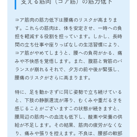
支える筋肉（コア筋）の筋力低下
コア筋肉の筋力低下は腰痛のリスクが高まりま
す。これらの筋肉は、体を安定させ、一時への負
担を軽減する役割を担っています。しかし、長時
間の立ち仕事や座りっぱなしの生活習慣により、
コア筋がやめてしまうと、腰への負荷がかる、痛
みや不快感を覚悟します。また、腹筋と背筋のバ
ランスが崩れるそれで、夕方の前や後が緊張し、
腰痛のリスクがさらに高まります。
特に、足を動かさずに同じ姿勢で立ち続けている
と、下肢の静脈還流が滞り、むくみや重だるさを
感じることがございますこの状態が続きますと、
腰周辺の筋肉への血流も低下し、酸素や栄養の供
給が不足します。その結果、筋肉の疲労がなくな
り、痛みや張りを控えます。不良は、腰部の軟部