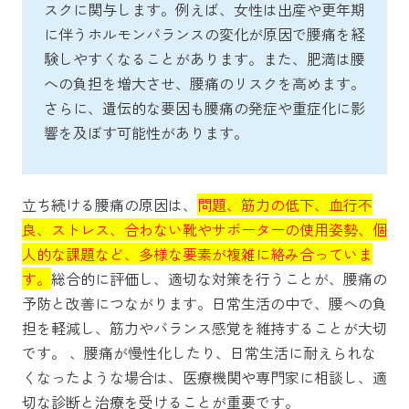
スクに関与します。例えば、女性は出産や更年期
に伴うホルモンバランスの変化が原因で腰痛を経
験しやすくなることがあります。また、肥満は腰
への負担を増大させ、腰痛のリスクを高めます。
さらに、遺伝的な要因も腰痛の発症や重症化に影
響を及ぼす可能性があります。
立ち続ける腰痛の原因は、
問題、筋力の低下、血行不
良、ストレス、合わない靴やサポーターの使用姿勢、個
人的な課題など、多様な要素が複雑に絡み合っていま
す。
総合的に評価し、適切な対策を行うことが、腰痛の
予防と改善につながります。日常生活の中で、腰への負
担を軽減し、筋力やバランス感覚を維持することが大切
です。 、腰痛が慢性化したり、日常生活に耐えられな
くなったような場合は、医療機関や専門家に相談し、適
切な診断と治療を受けることが重要です。