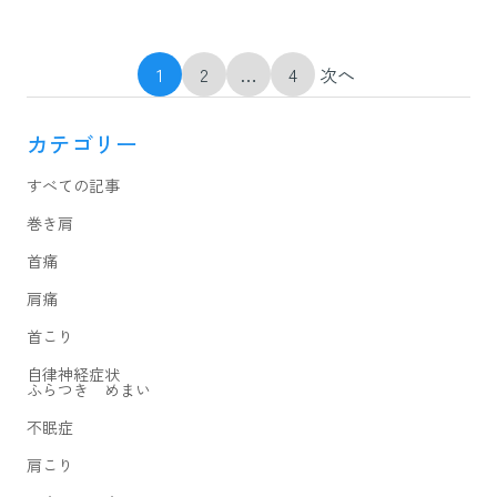
投
1
2
…
4
次へ
稿
の
ペ
ー
カテゴリー
ジ
送
り
すべての記事
巻き肩
首痛
肩痛
首こり
自律神経症状
ふらつき めまい
不眠症
肩こり