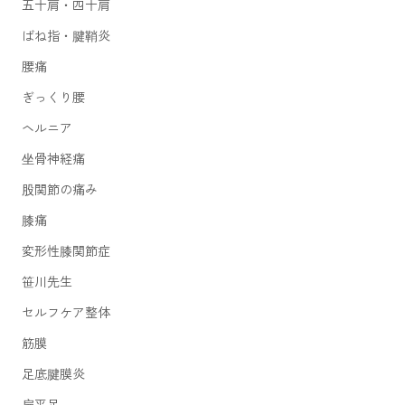
五十肩・四十肩
ばね指・腱鞘炎
腰痛
ぎっくり腰
ヘルニア
坐骨神経痛
股関節の痛み
膝痛
変形性膝関節症
笹川先生
セルフケア整体
筋膜
足底腱膜炎
扁平足