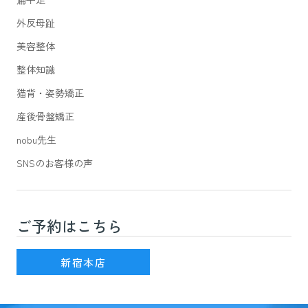
外反母趾
美容整体
整体知識
猫背・姿勢矯正
産後骨盤矯正
nobu先生
SNSのお客様の声
ご予約はこちら
新宿駅(JR線)3番出口を出て徒歩7分
新宿本店