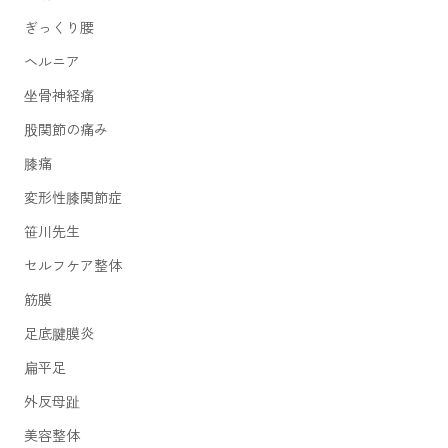
ぎっくり腰
ヘルニア
坐骨神経痛
股関節の痛み
膝痛
変形性膝関節症
笹川先生
セルフケア整体
筋膜
足底腱膜炎
扁平足
外反母趾
美容整体