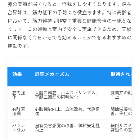
膝の関節が弱くなると、怪我をしやすくなります。踏み
台昇降は、筋力低下の予防にも役立ちます。特に高齢者
において、筋力維持は非常に重要な健康管理の一環とな
ります。この運動は室内で安全に実施できるため、天候
に関係なく今日からでも始めることができるおすすめの
運動です。
効果
詳細メカニズム
期待される
筋力強
大腿四頭筋、ハムストリングス、
膝関節の動的
化
下腿三頭筋の同時強化
向上
有酸素
心肺機能向上、血流改善、代謝促
関節栄養状態
運動
進
善、炎症の軽
バラン
固有受容感覚の改善、体幹安定性
転倒リスク軽
ス能力
向上
常動作の安定