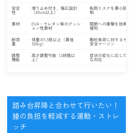
安定
滑り止め付き、幅広設計
転倒リスクを最小限に
性
（40cm以上）
制
素材
EVA・ウレタン等のクッシ
関節への衝撃を効果的
ョン性素材
緩和
耐荷
体重の1.5倍以上（最低
動的負荷に対する十分
重
120kg）
安全マージン
調整
高さ調整可能（3段階以
症状の変化に応じた柔
機能
上）
な対応
踏み台昇降と合わせて行いたい！
膝の負担を軽減する運動・ストレ
ッチ