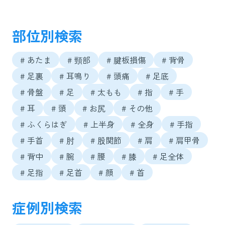
部位別検索
# あたま
# 頸部
# 腱板損傷
# 背骨
# 足裏
# 耳鳴り
# 頭痛
# 足底
# 骨盤
# 足
# 太もも
# 指
# 手
# 耳
# 頭
# お尻
# その他
# ふくらはぎ
# 上半身
# 全身
# 手指
# 手首
# 肘
# 股関節
# 肩
# 肩甲骨
# 背中
# 腕
# 腰
# 膝
# 足全体
# 足指
# 足首
# 顔
# 首
症例別検索