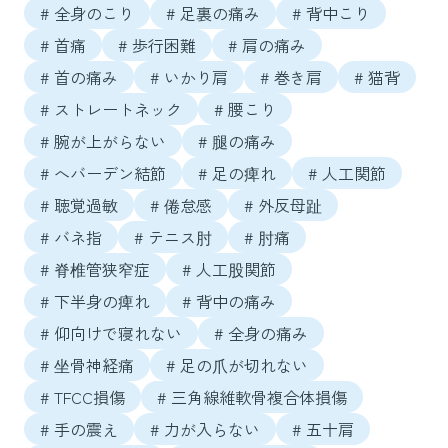
# 全身のこり
# 足裏の痛み
# 背中こり
# 首痛
# 歩行困難
# 肩の痛み
# 首の痛み
# いかり肩
# 巻き肩
# 猫背
# ストレートネック
# 腰こり
# 腕が上がらない
# 腿の痛み
# へバーデン結節
# 足の痺れ
# 人工関節
# 聴覚過敏
# 倦怠感
# 外反母趾
# バネ指
# テニス肘
# 肘痛
# 脊椎管狭窄症
# 人工股関節
# 下半身の痺れ
# 背中の痛み
# 仰向けで寝れない
# 全身の痛み
# 坐骨神経痛
# 足の爪が切れない
# TFCC損傷
# 三角線維軟骨複合体損傷
# 手の震え
# 力が入らない
# 五十肩