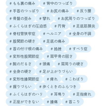
# もも裏の痛み
# 背中のつっぱり
# 手首のつっぱり
# お尻の痛み
# 反り腰
# 骨盤の歪み
# 攣れ
# お尻周りのつっぱり
# ふくらはぎの圧迫感
# 円背
# 足底筋膜炎
# 脊柱管狭窄症
# ヘルニア
# 全身の不調
# 股関節の硬さ
# 足底の痛み
# 首の付け根の痛み
# 捻挫
# すべり症
# 変形性股関節症
# 肩甲骨の固さ
# 腕のだるさ
# 頭痛
# 肩周りの硬さ
# 全身の硬さ
# 足が上がりづらい
# 変形性膝関節症
# 痺れ
# こわばり
# 握りづらい
# 歩くときのふらつき
# ふくらはぎのハリ
# 耳鳴り
# 足指痺れ
# 正座ができない
# 膝痛
# 首こり