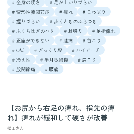
# 全身の硬さ
# 足が上がりづらい
# 変形性膝関節症
# 痺れ
# こわばり
# 握りづらい
# 歩くときのふらつき
# ふくらはぎのハリ
# 耳鳴り
# 足指痺れ
# 正座ができない
# 膝痛
# 首こり
# O脚
# ぎっくり腰
# ハイアーチ
# 冷え性
# 半月板損傷
# 肩こり
# 股関節痛
# 腰痛
【お尻から右足の痺れ、指先の痺
れ】痺れが緩和して硬さが改善
松田さん