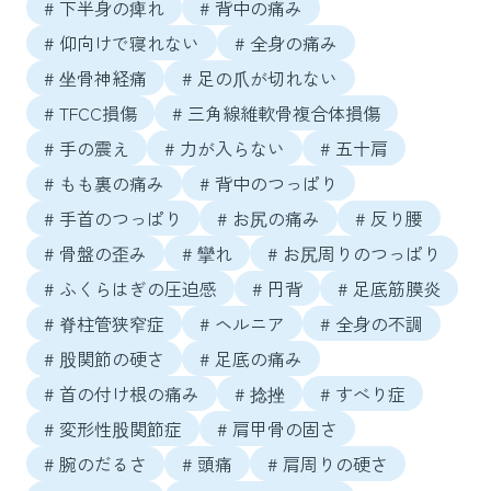
# 下半身の痺れ
# 背中の痛み
# 仰向けで寝れない
# 全身の痛み
# 坐骨神経痛
# 足の爪が切れない
# TFCC損傷
# 三角線維軟骨複合体損傷
# 手の震え
# 力が入らない
# 五十肩
# もも裏の痛み
# 背中のつっぱり
# 手首のつっぱり
# お尻の痛み
# 反り腰
# 骨盤の歪み
# 攣れ
# お尻周りのつっぱり
# ふくらはぎの圧迫感
# 円背
# 足底筋膜炎
# 脊柱管狭窄症
# ヘルニア
# 全身の不調
# 股関節の硬さ
# 足底の痛み
# 首の付け根の痛み
# 捻挫
# すべり症
# 変形性股関節症
# 肩甲骨の固さ
# 腕のだるさ
# 頭痛
# 肩周りの硬さ