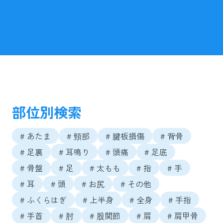
部位別検索
# あたま
# 頸部
# 腱板損傷
# 背骨
# 足裏
# 耳鳴り
# 頭痛
# 足底
# 骨盤
# 足
# 太もも
# 指
# 手
# 耳
# 頭
# お尻
# その他
# ふくらはぎ
# 上半身
# 全身
# 手指
# 手首
# 肘
# 股関節
# 肩
# 肩甲骨