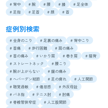
# 背中
# 腕
# 腰
# 膝
# 足全体
# 足指
# 足首
# 顔
# 首
症例別検索
# 全身のこり
# 足裏の痛み
# 背中こり
# 首痛
# 歩行困難
# 肩の痛み
# 首の痛み
# いかり肩
# 巻き肩
# 猫背
# ストレートネック
# 腰こり
# 腕が上がらない
# 腿の痛み
# へバーデン結節
# 足の痺れ
# 人工関節
# 聴覚過敏
# 倦怠感
# 外反母趾
# バネ指
# テニス肘
# 肘痛
# 脊椎管狭窄症
# 人工股関節