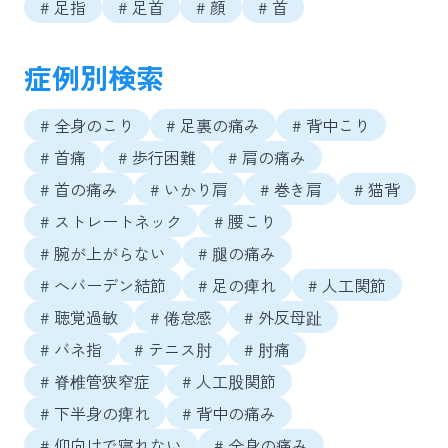
# 足指
# 足首
# 顔
# 首
症例別検索
# 全身のこり
# 足裏の痛み
# 背中こり
# 首痛
# 歩行困難
# 肩の痛み
# 首の痛み
# いかり肩
# 巻き肩
# 猫背
# ストレートネック
# 腰こり
# 腕が上がらない
# 腿の痛み
# へバーデン結節
# 足の痺れ
# 人工関節
# 聴覚過敏
# 倦怠感
# 外反母趾
# バネ指
# テニス肘
# 肘痛
# 脊椎管狭窄症
# 人工股関節
# 下半身の痺れ
# 背中の痛み
# 仰向けで寝れない
# 全身の痛み