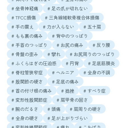
# 坐骨神経痛
# 足の爪が切れない
# TFCC損傷
# 三角線維軟骨複合体損傷
# 手の震え
# 力が入らない
# 五十肩
# もも裏の痛み
# 背中のつっぱり
# 手首のつっぱり
# お尻の痛み
# 反り腰
# 骨盤の歪み
# 攣れ
# お尻周りのつっぱり
# ふくらはぎの圧迫感
# 円背
# 足底筋膜炎
# 脊柱管狭窄症
# ヘルニア
# 全身の不調
# 股関節の硬さ
# 足底の痛み
# 首の付け根の痛み
# 捻挫
# すべり症
# 変形性股関節症
# 肩甲骨の固さ
# 腕のだるさ
# 頭痛
# 肩周りの硬さ
# 全身の硬さ
# 足が上がりづらい
# 変形性膝関節症
# 痺れ
# こわばり