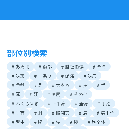
部位別検索
# あたま
# 頸部
# 腱板損傷
# 背骨
# 足裏
# 耳鳴り
# 頭痛
# 足底
# 骨盤
# 足
# 太もも
# 指
# 手
# 耳
# 頭
# お尻
# その他
# ふくらはぎ
# 上半身
# 全身
# 手指
# 手首
# 肘
# 股関節
# 肩
# 肩甲骨
# 背中
# 腕
# 腰
# 膝
# 足全体