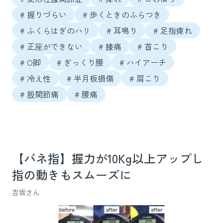
# 握りづらい
# 歩くときのふらつき
# ふくらはぎのハリ
# 耳鳴り
# 足指痺れ
# 正座ができない
# 膝痛
# 首こり
# O脚
# ぎっくり腰
# ハイアーチ
# 冷え性
# 半月板損傷
# 肩こり
# 股関節痛
# 腰痛
【バネ指】握力が10Kg以上アップし
指の動きもスムーズに
吉坂さん