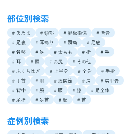
部位別検索
# あたま
# 頸部
# 腱板損傷
# 背骨
# 足裏
# 耳鳴り
# 頭痛
# 足底
# 骨盤
# 足
# 太もも
# 指
# 手
# 耳
# 頭
# お尻
# その他
# ふくらはぎ
# 上半身
# 全身
# 手指
# 手首
# 肘
# 股関節
# 肩
# 肩甲骨
# 背中
# 腕
# 腰
# 膝
# 足全体
# 足指
# 足首
# 顔
# 首
症例別検索