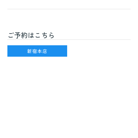
ご予約はこちら
新宿駅(JR線)3番出口を出て徒歩7分
新宿本店