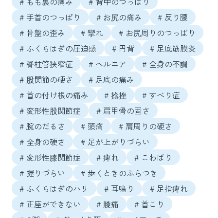
# もも裏の痛み
# 背中のつっぱり
# 手首のつっぱり
# お尻の痛み
# 反り腰
# 骨盤の歪み
# 攣れ
# お尻周りのつっぱり
# ふくらはぎの圧迫感
# 円背
# 足底筋膜炎
# 脊柱管狭窄症
# ヘルニア
# 全身の不調
# 股関節の硬さ
# 足底の痛み
# 首の付け根の痛み
# 捻挫
# すべり症
# 変形性股関節症
# 肩甲骨の固さ
# 腕のだるさ
# 頭痛
# 肩周りの硬さ
# 全身の硬さ
# 足が上がりづらい
# 変形性膝関節症
# 痺れ
# こわばり
# 握りづらい
# 歩くときのふらつき
# ふくらはぎのハリ
# 耳鳴り
# 足指痺れ
# 正座ができない
# 膝痛
# 首こり