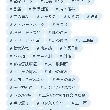
# 全身のこり
# 足裏の痛み
# 背中こり
# 首痛
# 歩行困難
# 肩の痛み
# 首の痛み
# いかり肩
# 巻き肩
# 猫背
# ストレートネック
# 腰こり
# 腕が上がらない
# 腿の痛み
# へバーデン結節
# 足の痺れ
# 人工関節
# 聴覚過敏
# 倦怠感
# 外反母趾
# バネ指
# テニス肘
# 肘痛
# 脊椎管狭窄症
# 人工股関節
# 下半身の痺れ
# 背中の痛み
# 仰向けで寝れない
# 全身の痛み
# 坐骨神経痛
# 足の爪が切れない
# TFCC損傷
# 三角線維軟骨複合体損傷
# 手の震え
# 力が入らない
# 五十肩