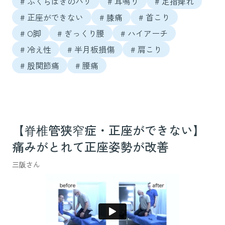
# ふくらはぎのハリ
# 耳鳴り
# 足指痺れ
# 正座ができない
# 膝痛
# 首こり
# O脚
# ぎっくり腰
# ハイアーチ
# 冷え性
# 半月板損傷
# 肩こり
# 股関節痛
# 腰痛
【脊椎管狭窄症・正座ができない】
痛みがとれて正座姿勢が改善
三阪さん