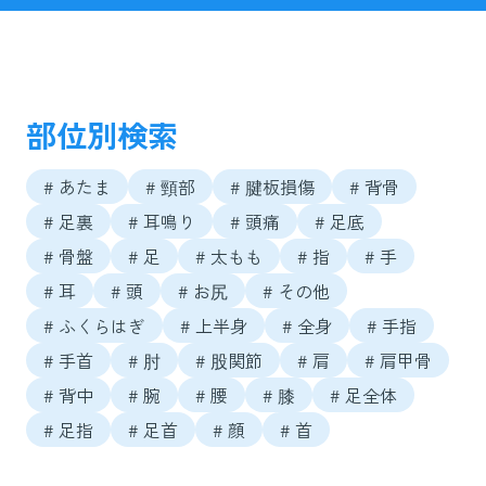
部位別検索
# あたま
# 頸部
# 腱板損傷
# 背骨
# 足裏
# 耳鳴り
# 頭痛
# 足底
# 骨盤
# 足
# 太もも
# 指
# 手
# 耳
# 頭
# お尻
# その他
# ふくらはぎ
# 上半身
# 全身
# 手指
# 手首
# 肘
# 股関節
# 肩
# 肩甲骨
# 背中
# 腕
# 腰
# 膝
# 足全体
# 足指
# 足首
# 顔
# 首