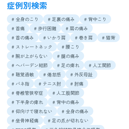
症例別検索
# 全身のこり
# 足裏の痛み
# 背中こり
# 首痛
# 歩行困難
# 肩の痛み
# 首の痛み
# いかり肩
# 巻き肩
# 猫背
# ストレートネック
# 腰こり
# 腕が上がらない
# 腿の痛み
# へバーデン結節
# 足の痺れ
# 人工関節
# 聴覚過敏
# 倦怠感
# 外反母趾
# バネ指
# テニス肘
# 肘痛
# 脊椎管狭窄症
# 人工股関節
# 下半身の痺れ
# 背中の痛み
# 仰向けで寝れない
# 全身の痛み
# 坐骨神経痛
# 足の爪が切れない