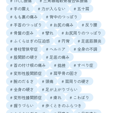
# TFCC損傷
# 三角線維軟骨複合体損傷
# 手の震え
# 力が入らない
# 五十肩
# もも裏の痛み
# 背中のつっぱり
# 手首のつっぱり
# お尻の痛み
# 反り腰
# 骨盤の歪み
# 攣れ
# お尻周りのつっぱり
# ふくらはぎの圧迫感
# 円背
# 足底筋膜炎
# 脊柱管狭窄症
# ヘルニア
# 全身の不調
# 股関節の硬さ
# 足底の痛み
# 首の付け根の痛み
# 捻挫
# すべり症
# 変形性股関節症
# 肩甲骨の固さ
# 腕のだるさ
# 頭痛
# 肩周りの硬さ
# 全身の硬さ
# 足が上がりづらい
# 変形性膝関節症
# 痺れ
# こわばり
# 握りづらい
# 歩くときのふらつき