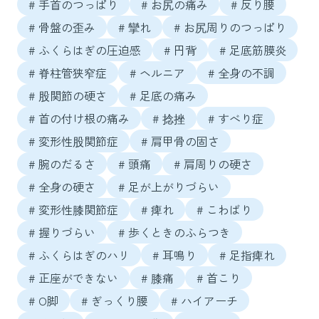
# 手首のつっぱり
# お尻の痛み
# 反り腰
# 骨盤の歪み
# 攣れ
# お尻周りのつっぱり
# ふくらはぎの圧迫感
# 円背
# 足底筋膜炎
# 脊柱管狭窄症
# ヘルニア
# 全身の不調
# 股関節の硬さ
# 足底の痛み
# 首の付け根の痛み
# 捻挫
# すべり症
# 変形性股関節症
# 肩甲骨の固さ
# 腕のだるさ
# 頭痛
# 肩周りの硬さ
# 全身の硬さ
# 足が上がりづらい
# 変形性膝関節症
# 痺れ
# こわばり
# 握りづらい
# 歩くときのふらつき
# ふくらはぎのハリ
# 耳鳴り
# 足指痺れ
# 正座ができない
# 膝痛
# 首こり
# O脚
# ぎっくり腰
# ハイアーチ