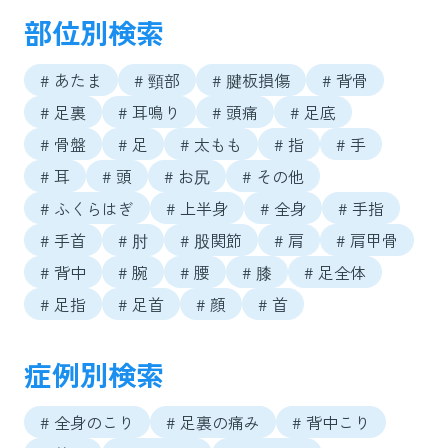
部位別検索
# あたま
# 頸部
# 腱板損傷
# 背骨
# 足裏
# 耳鳴り
# 頭痛
# 足底
# 骨盤
# 足
# 太もも
# 指
# 手
# 耳
# 頭
# お尻
# その他
# ふくらはぎ
# 上半身
# 全身
# 手指
# 手首
# 肘
# 股関節
# 肩
# 肩甲骨
# 背中
# 腕
# 腰
# 膝
# 足全体
# 足指
# 足首
# 顔
# 首
症例別検索
# 全身のこり
# 足裏の痛み
# 背中こり