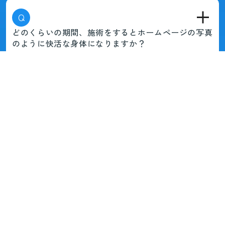
Q
どのくらいの期間、施術をするとホームページの写真
のように快活な身体になりますか？
Q
初めての予約でもLINEからしていいでしょうか？
Q
どんな身体の痛みでもセルフケアで治すことができま
すか？