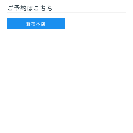
ご予約はこちら
新宿駅(JR線)3番出口を出て徒歩7分
新宿本店