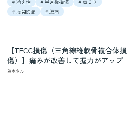
# 冷え性
# 半月板損傷
# 肩こり
# 股関節痛
# 腰痛
【TFCC損傷（三角線維軟骨複合体損
傷）】痛みが改善して握力がアップ
為木さん