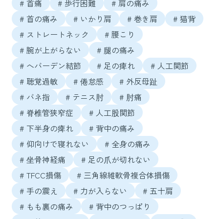
# 首痛
# 歩行困難
# 肩の痛み
# 首の痛み
# いかり肩
# 巻き肩
# 猫背
# ストレートネック
# 腰こり
# 腕が上がらない
# 腿の痛み
# へバーデン結節
# 足の痺れ
# 人工関節
# 聴覚過敏
# 倦怠感
# 外反母趾
# バネ指
# テニス肘
# 肘痛
# 脊椎管狭窄症
# 人工股関節
# 下半身の痺れ
# 背中の痛み
# 仰向けで寝れない
# 全身の痛み
# 坐骨神経痛
# 足の爪が切れない
# TFCC損傷
# 三角線維軟骨複合体損傷
# 手の震え
# 力が入らない
# 五十肩
# もも裏の痛み
# 背中のつっぱり