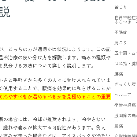
説
首こり
自律神経症
ふらつき 
不眠症
肩こり
が、どちらの方が適切かは状況によります。この記
五十肩・四
温冷治療の使い分け方を解説します。痛みの種類や
ばね指・腱
を見分ける方法について詳しく説明します。
腰痛
ルさと手軽さから多くの人々に受け入れられていま
ぎっくり腰
で使用することで、腰痛を効果的に和らげることが
ヘルニア
て冷やすべきか温めるべきかを見極めることの重要
坐骨神経痛
股関節の痛
傷の場合には、冷却が推奨されます。冷やさない
膝痛
、腫れや痛みが拡大する可能性があります。例え
い痛みが走った場合などは、アイスパックや冷たい
変形性膝関