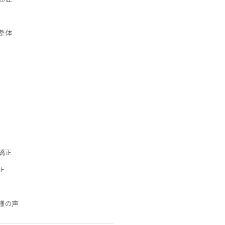
整体
矯正
正
様の声