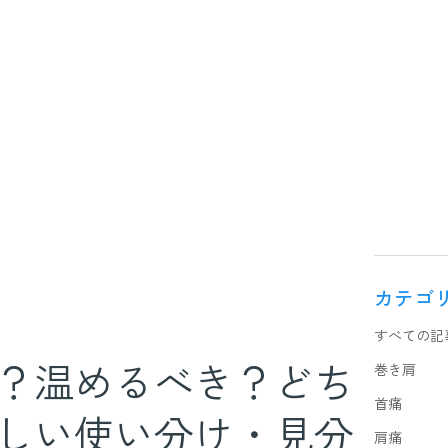
カテゴ
すべての記
？温めるべき？どち
巻き肩
首痛
しい使い分け・見分
肩痛