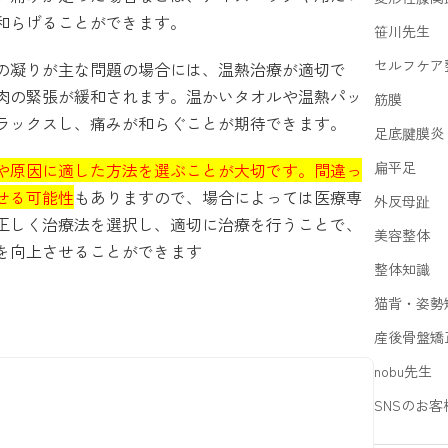
和らげることができます。
笹川先生
セルフケア
の凝りが主な問題の場合には、温熱治療が適切で
肉の緊張が緩和されます。温かいタオルや温熱パッ
筋膜
ラックスし、痛みが和らぐことが期待できます。
足底腱膜炎
扁平足
や原因に適した方法を選ぶことが大切です。間違っ
せる可能性
もありますので、場合によっては医療専
外反母趾
正しく治療法を選択し、適切に治療を行うことで、
美容整体
を向上させることができます
整体知識
猫背・姿勢
産後骨盤矯
nobu先生
SNSのお客