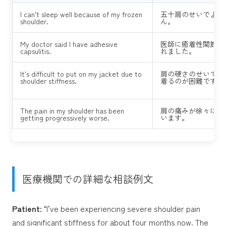
I can’t sleep well because of my frozen
五十肩のせいでよく
shoulder.
ん。
My doctor said I have adhesive
医師に癒着性関節包
capsulitis.
れました。
It’s difficult to put on my jacket due to
肩の硬さのせいでジ
shoulder stiffness.
着るのが困難です。
The pain in my shoulder has been
肩の痛みが徐々にひ
getting progressively worse.
います。
医療機関での詳細な相談例文
Patient:
“I’ve been experiencing severe shoulder pain
and significant stiffness for about four months now. The