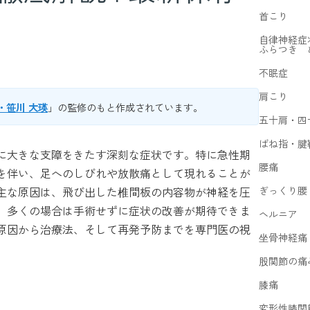
首こり
自律神経症
ふらつき 
不眠症
肩こり
・笹川 大瑛
」の監修のもと作成されています。
五十肩・四
ばね指・腱
に大きな支障をきたす深刻な症状です。特に急性期
腰痛
を伴い、足へのしびれや放散痛として現れることが
ぎっくり腰
主な原因は、飛び出した椎間板の内容物が神経を圧
、多くの場合は手術せずに症状の改善が期待できま
ヘルニア
原因から治療法、そして再発予防までを専門医の視
坐骨神経痛
股関節の痛
膝痛
変形性膝関