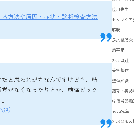
笹川先生
ける方法や原因・症状・診断検査方法
セルフケア
筋膜
足底腱膜炎
扁平足
外反母趾
美容整体
けだと思われがちなんですけども、結
整体知識
感覚がなくなったりとか、結構ビック
猫背・姿勢
。」
産後骨盤矯
:09）
nobu先生
SNSのお客