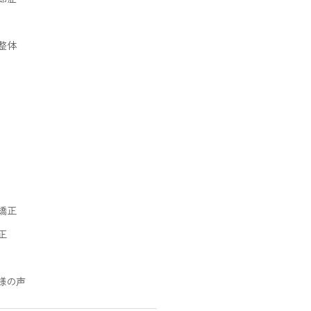
整体
矯正
正
様の声