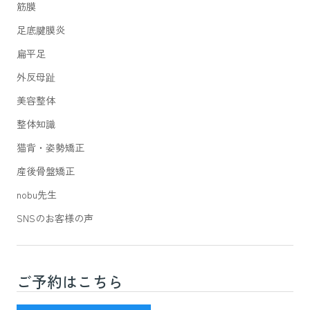
筋膜
足底腱膜炎
扁平足
外反母趾
美容整体
整体知識
猫背・姿勢矯正
産後骨盤矯正
nobu先生
SNSのお客様の声
ご予約はこちら
新宿駅(JR線)3番出口を出て徒歩7分