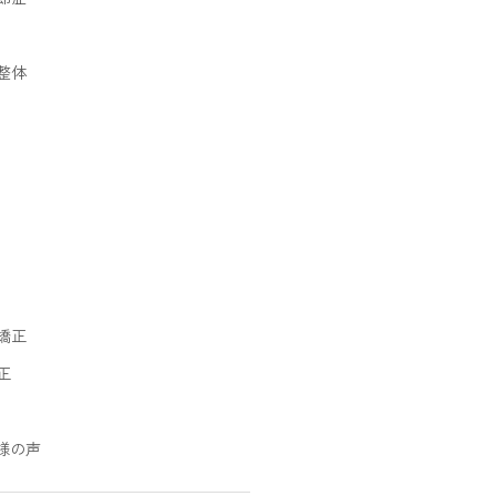
整体
矯正
正
様の声