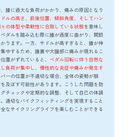
合、膝に過大な負荷がかかり、痛みの原因となり
サドルの高さ、前後位置、傾斜角度、そしてハン
個々の体型や柔軟性に合致している状態
を意味し
、ペダルを踏み込む際に膝が過度に曲がり、関節
かかります。一方、サドルが高すぎると、膝が伸
が集中するため、膝裏や大腿部に痛みが現れるこ
後位置がずれていると、
ペダル回転に伴う自然な
返し負荷が集中し、慢性的な炎症や痛みが発生す
ルバーの位置が不適切な場合、全体の姿勢が崩
響を及ぼす可能性があります。こうした問題を防
ングチェックや定期的な調整、そして自己の体調
す。適切なバイクフィッティングを実現すること
安全なサイクリングライフを楽しむことができる