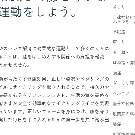
運動をしよう。
首こり
自律神経症
ふらつき 
不眠症
肩こり
やストレス解消に効果的な運動として多くの人々に
五十肩・四
ることは、膝をはじめとする関節への負担を軽減
ばね指・腱
欠かせません。
腰痛
動がもたらす健康効果、正しい姿勢やペダリングの
ぎっくり腰
イルにサイクリングを取り入れることで、持久力や
ヘルニア
快感が心身をリフレッシュさせ、生活の質を高める
皆さまが安全で効率的なサイクリングライフを実現
坐骨神経痛
っています。正しいフォームを身につけ、膝を守り
股関節の痛
実した毎日を手に入れるための第一歩を共に踏み出
膝痛
変形性膝関