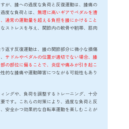
ですが、膝への過度な負荷と反復運動は、膝痛の
、過度な負荷とは、
無理に高いギアでペダルを漕
ど、通常の運動量を超える負担を膝にかけること
きなストレスを与え、関節内の軟骨や靭帯、筋肉
繰り返す反復運動は、膝の関節部分に微小な損傷
に、
サドルやペダルの位置が適切でない場合、膝
一部の部位に偏ることで、炎症や痛みが引き起こ
慢性的な膝痛や運動障害につながる可能性もあり
ティングや、負荷を調整するトレーニング、十分
重要です。これらの対策により、過度な負荷と反
し、安全かつ効果的な自転車運動を楽しむことが