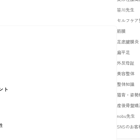
笹川先生
セルフケア
筋膜
足底腱膜炎
扁平足
外反母趾
美容整体
整体知識
ント
猫背・姿勢
産後骨盤矯
nobu先生
性
SNSのお客