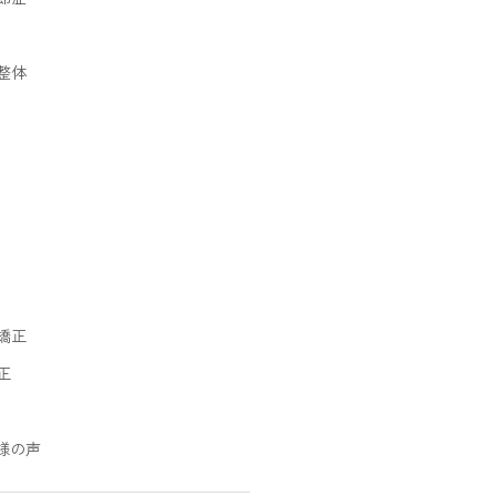
整体
矯正
正
様の声