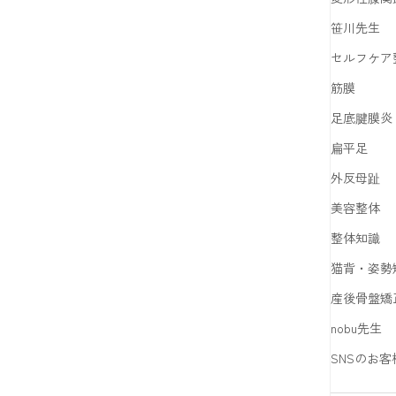
笹川先生
セルフケア
筋膜
足底腱膜炎
扁平足
外反母趾
美容整体
整体知識
猫背・姿勢
産後骨盤矯
nobu先生
SNSのお客