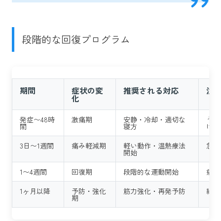
段階的な回復プログラム
期間
症状の変
推奨される対応
注
化
発症〜48時
激痛期
安静・冷却・適切な
うつ
間
寝方
ける
3日〜1週間
痛み軽減期
軽い動作・温熱療法
急激
開始
1〜4週間
回復期
段階的な運動開始
痛み
1ヶ月以降
予防・強化
筋力強化・再発予防
継続
期