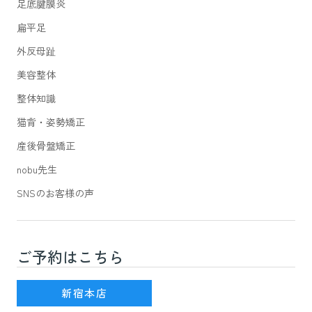
足底腱膜炎
扁平足
外反母趾
美容整体
整体知識
猫背・姿勢矯正
産後骨盤矯正
nobu先生
SNSのお客様の声
ご予約はこちら
新宿駅(JR線)3番出口を出て徒歩7分
新宿本店