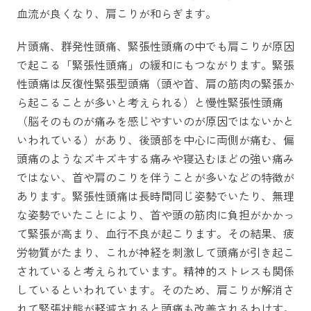
血流が良くなり、肩こりが和らぎます。
片頭痛、群発性頭痛、緊張性頭痛の中でも肩こりが原因
で起こる「緊張性頭痛」の緩和にもつながります。緊張
性頭痛は反復性緊張型頭痛（頭や首、肩の筋肉の緊張か
ら起こることが多いと考えられる）と慢性緊張性頭痛
（脳そのものが痛みを感じやすいのが原因ではないかと
いわれている）があり、後頭部を中心に両側が痛む、偏
頭痛のようなズキズキする痛みや寝込むほどの強い痛み
ではない、首や肩のこりを伴うことが多いなどの特徴が
あります。緊張性頭痛は長時間同じ姿勢でいたり、無理
な姿勢でいたことにより、首や頭の筋肉に負担がかかっ
て緊張が高まり、血行不良が起こります。その結果、疲
労物質がたまり、これが神経を刺激して頭痛が引き起こ
されていると考えられています。精神的ストレスも関係
しているといわれています。そのため、肩こりが解消さ
れて緊張状態が軽減されると頭痛も改善されるわけす。