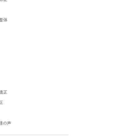
整体
矯正
正
様の声