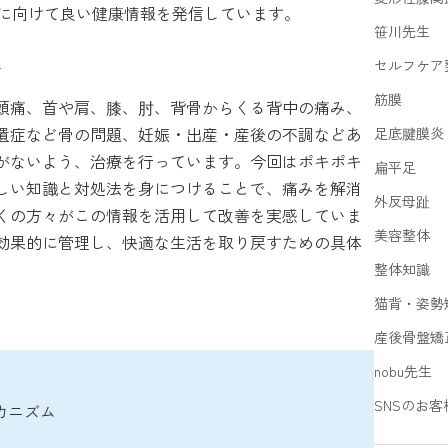
ロワーに向けて良い健康情報を発信しています。
笹川先生
」
セルフケア
筋膜
頭痛、首や肩、膝、肘、背骨からくる背中の痛み、
遺症など骨の問題、妊娠・出産・産後の不調などあ
足底腱膜炎
がないよう、治療を行っています。今回はポキポキ
扁平足
しい知識と対処法を身につけることで、痛みを解消
外反母趾
くの方々がこの情報を活用して改善を実感していま
美容整体
効果的に管理し、快適な生活を取り戻すための具体
整体知識
猫背・姿勢
産後骨盤矯
nobu先生
SNSのお客
カニズム