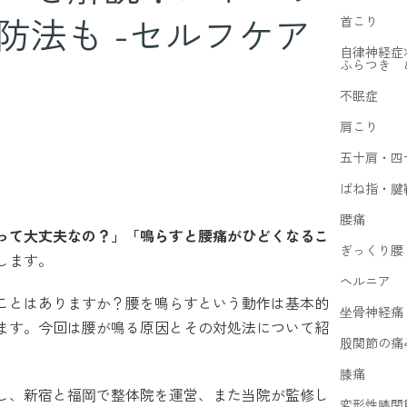
防法も -セルフケア
首こり
自律神経症
ふらつき 
不眠症
肩こり
五十肩・四
ばね指・腱
腰痛
って大丈夫なの？」「鳴らすと腰痛がひどくなるこ
ぎっくり腰
します。
ヘルニア
ことはありますか？腰を鳴らすという動作は基本的
坐骨神経痛
ます。今回は腰が鳴る原因とその対処法について紹
股関節の痛
膝痛
し、新宿と福岡で整体院を運営、また当院が監修し
変形性膝関