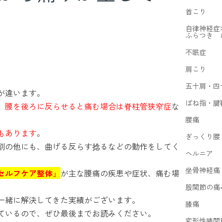
首こり
自律神経症
ふらつき 
不眠症
肩こり
五十肩・四
が違います。
ばね指・腱
、
腰を後ろに反らせると痛む場合は脊柱管狭窄症
な
腰痛
もあります
。
ぎっくり腰
割の他にも、曲げる反らす捻るなどの動作をしてく
ヘルニア
坐骨神経痛
セルフケア整体」
が主な腰痛の疾患や症状、痛む場
股関節の痛
一緒に解決してきた実績がございます。
膝痛
ているので、ぜひ最後までお読みください。
変形性膝関