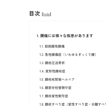
目次
[
hide
]
1.
腰痛には様々な疾患があります
1.1.
筋筋膜性腰痛
1.2.
急性腰痛症（いわゆるぎっくり腰）
1.3.
腰椎圧迫骨折
1.4.
変形性腰椎症
1.5.
腰椎椎間板ヘルニア
1.6.
腰部脊柱管狭窄症
1.7.
腰椎変性側弯症
1.8.
腰椎すべり症（変性すべり症・分離すべ