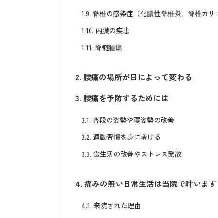
1.9.
脊椎の感染症（化膿性脊椎炎、脊椎カリ
1.10.
内臓の疾患
1.11.
脊髄腫瘍
2.
腰痛の場所が日によって変わる
3.
腰痛を予防するためには
3.1.
普段の姿勢や寝姿勢の改善
3.2.
運動習慣を身に着ける
3.3.
食生活の改善やストレス発散
4.
痛みの無い日常生活は当院で叶います
4.1.
来院された理由