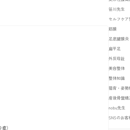
笹川先生
セルフケア
筋膜
足底腱膜炎
扁平足
外反母趾
美容整体
整体知識
猫背・姿勢
産後骨盤矯
nobu先生
SNSのお客
り症）