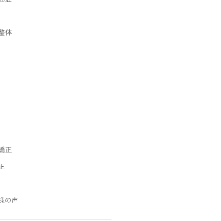
整体
矯正
正
様の声