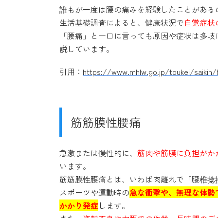
誰もが一度は腰の痛みを経験したことがあるの
生活基礎調査によると、健康状況で
自覚症状
「腰痛」と一口に言っても原因や症状は多岐
説しています。
引用：
https://www.mhlw.go.jp/toukei/saikin
筋筋膜性腰痛
急激または慢性的に、
筋肉や筋膜に負担がか
います。
筋筋膜性腰痛とは、いわば肉離れで「腰椎捻
スポーツや運動時の
急な衝撃や、無理な体勢
かかり発症
します。