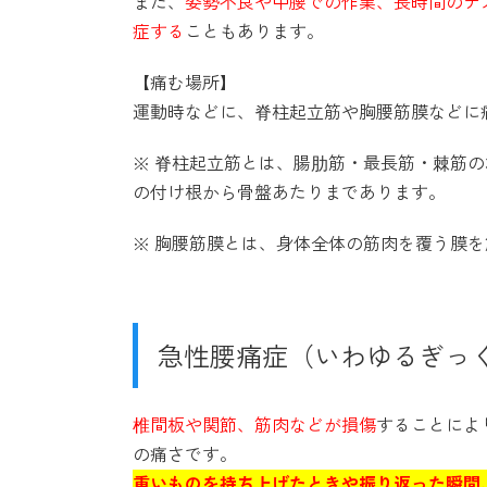
また、
姿勢不良や中腰での作業、長時間のデ
症する
こともあります。
【痛む場所】
運動時などに、脊柱起立筋や胸腰筋膜などに
※ 脊柱起立筋とは、腸肋筋・最長筋・棘筋
の付け根から骨盤あたりまであります。
※ 胸腰筋膜とは、身体全体の筋肉を覆う膜
急性腰痛症（いわゆるぎっ
椎間板や関節、筋肉などが損傷
することによ
の痛さです。
重いものを持ち上げたときや振り返った瞬間