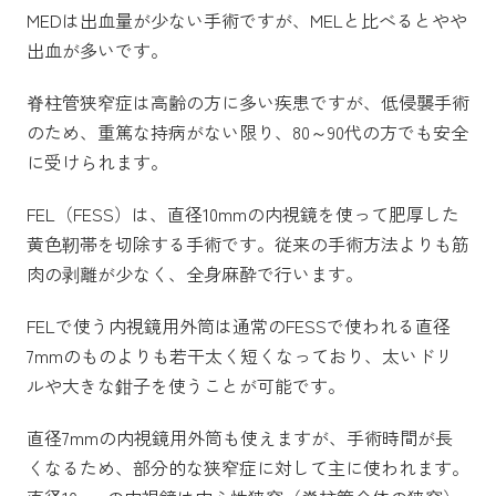
MEDは出血量が少ない手術ですが、MELと比べるとやや
出血が多いです。
脊柱管狭窄症は高齢の方に多い疾患ですが、低侵襲手術
のため、重篤な持病がない限り、80～90代の方でも安全
に受けられます。
FEL（FESS）は、直径10mmの内視鏡を使って肥厚した
黄色靭帯を切除する手術です。従来の手術方法よりも筋
肉の剥離が少なく、全身麻酔で行います。
FELで使う内視鏡用外筒は通常のFESSで使われる直径
7mmのものよりも若干太く短くなっており、太いドリ
ルや大きな鉗子を使うことが可能です。
直径7mmの内視鏡用外筒も使えますが、手術時間が長
くなるため、部分的な狭窄症に対して主に使われます。