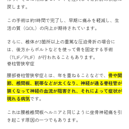
戻します。
この手術は約1時間で完了し、早期に痛みを軽減し、生
活の質（QOL）の向上が期待されています。
さらに、椎体が3箇所以上の重篤な圧迫骨折の場合に
は、後方からボルトなどを使って骨を固定する手術
（TLIF／PLIF）が行われることもあります。
脊柱管狭窄症
腰部脊柱管狭窄症とは、年を重ねることなどで、
骨や関
節、椎間板、靭帯などが太くなり、神経が通る脊柱管が
狭くなって神経の血流が阻害され、それによって症状が
現れる病気
です。
これは腰椎椎間板ヘルニアと同じように坐骨神経痛を引
き起こす原因の一つでもあります。