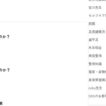
笹川先生
セルフケア
筋膜
足底腱膜炎
のか？
扁平足
外反母趾
美容整体
整体知識
のか？
猫背・姿勢
産後骨盤矯
nobu先生
SNSのお客
策