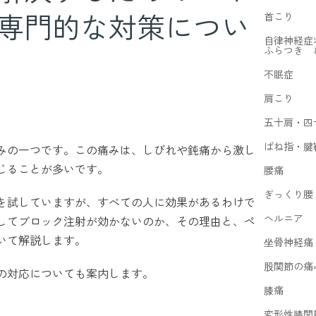
専門的な対策につい
首こり
自律神経症
ふらつき 
不眠症
肩こり
五十肩・四
ばね指・腱
みの一つです。この痛みは、しびれや鈍痛から激し
じることが多いです。
腰痛
ぎっくり腰
を試していますが、すべての人に効果があるわけで
ヘルニア
してブロック注射が効かないのか、その理由と、ペ
いて解説します。
坐骨神経痛
股関節の痛
の対応についても案内します。
膝痛
変形性膝関