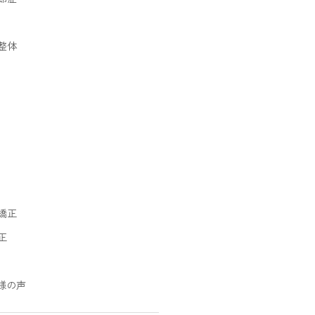
整体
矯正
正
様の声