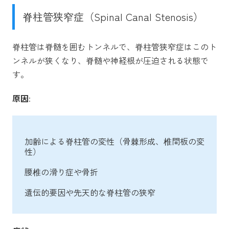
脊柱管狭窄症（Spinal Canal Stenosis）
脊柱管は脊髄を囲むトンネルで、脊柱管狭窄症はこのト
ンネルが狭くなり、脊髄や神経根が圧迫される状態で
す。
原因
:
加齢による脊柱管の変性（骨棘形成、椎間板の変
性）
腰椎の滑り症や骨折
遺伝的要因や先天的な脊柱管の狭窄