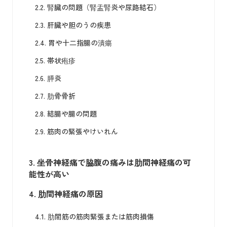
2.2.
腎臓の問題（腎盂腎炎や尿路結石）
2.3.
肝臓や胆のうの疾患
2.4.
胃や十二指腸の潰瘍
2.5.
帯状疱疹
2.6.
膵炎
2.7.
肋骨骨折
2.8.
結腸や腸の問題
2.9.
筋肉の緊張やけいれん
3.
坐骨神経痛で脇腹の痛みは肋間神経痛の可
能性が高い
4.
肋間神経痛の原因
4.1.
肋間筋の筋肉緊張または筋肉損傷