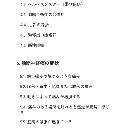
4.2.
ヘルペスゾスター（帯状疱疹）
4.3.
胸部手術後の合併症
4.4.
肋骨の骨折
4.5.
胸郭出口症候群
4.6.
悪性腫瘍
5.
肋間神経痛の症状
5.1.
鋭い痛みや焼けるような痛み
5.2.
胸部・背中・脇腹または腹部の痛み
5.3.
動きによって痛みが増加する
5.4.
痛みのある場所を触れると感覚が異常に感じ
る
5.5.
筋肉の緊張が起きている