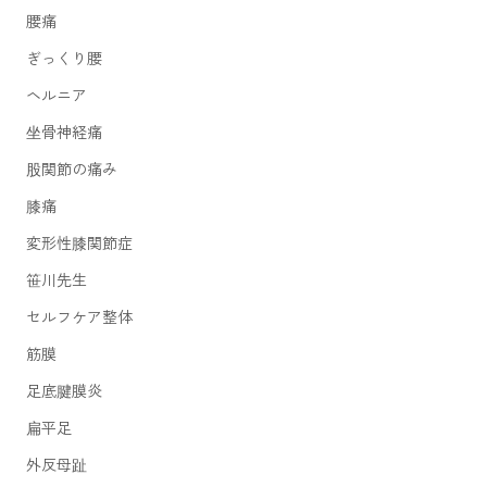
腰痛
ぎっくり腰
ヘルニア
坐骨神経痛
股関節の痛み
膝痛
変形性膝関節症
笹川先生
セルフケア整体
筋膜
足底腱膜炎
扁平足
外反母趾