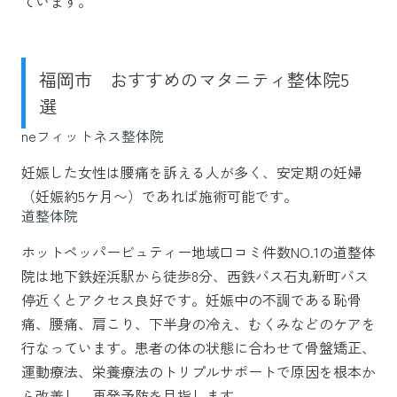
ています。
福岡市 おすすめのマタニティ整体院5
選
neフィットネス整体院
妊娠した女性は腰痛を訴える人が多く、安定期の妊婦
（妊娠約5ケ月〜）であれば施術可能です。
道整体院
ホットペッパービュティー地域口コミ件数NO.1の道整体
院は地下鉄姪浜駅から徒歩8分、西鉄バス石丸新町バス
停近くとアクセス良好です。妊娠中の不調である恥骨
痛、腰痛、肩こり、下半身の冷え、むくみなどのケアを
行なっています。患者の体の状態に合わせて骨盤矯正、
運動療法、栄養療法のトリプルサポートで原因を根本か
ら改善し、再発予防を目指します。