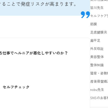
けることで発症リスクが高まります。
笹川先生
セルフケア
筋膜
足底腱膜炎
扁平足
外反母趾
ち仕事でヘルニアが悪化しやすいのか？
美容整体
整体知識
猫背・姿勢
産後骨盤矯
、セルフチェック
nobu先生
SNSのお客