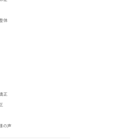
整体
矯正
正
様の声