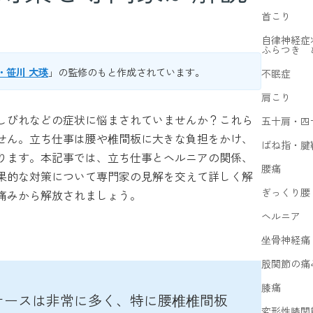
首こり
自律神経症
ふらつき 
・笹川 大瑛
」の監修のもと作成されています。
不眠症
肩こり
しびれなどの症状に悩まされていませんか？これら
五十肩・四
せん。立ち仕事は腰や椎間板に大きな負担をかけ、
ばね指・腱
ります。本記事では、立ち仕事とヘルニアの関係、
腰痛
果的な対策について専門家の見解を交えて詳しく解
ぎっくり腰
痛みから解放されましょう。
ヘルニア
坐骨神経痛
股関節の痛
膝痛
ケースは非常に多く、特に腰椎椎間板
変形性膝関