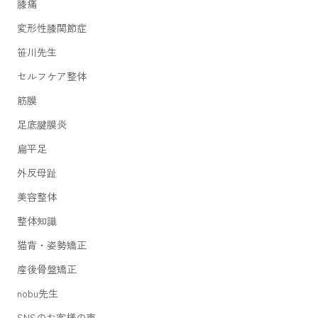
膝痛
変形性膝関節症
笹川先生
セルフケア整体
筋膜
足底腱膜炎
扁平足
外反母趾
美容整体
整体知識
猫背・姿勢矯正
産後骨盤矯正
nobu先生
SNSのお客様の声