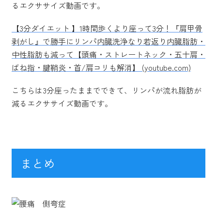
るエクササイズ動画です。
【3分ダイエット 】1時間歩くより座って3分！『肩甲骨
剥がし』で勝手にリンパ内臓洗浄なり若返り内臓脂肪・
中性脂肪も減って【頭痛・ストレートネック・五十肩・
ばね指・腱鞘炎・首/肩コリも解消】 (youtube.com)
こちらは3分座ったままでできて、リンパが流れ脂肪が
減るエクササイズ動画です。
まとめ