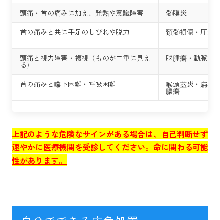
頭痛・首の痛みに加え、発熱や意識障害
髄膜炎
首の痛みと共に手足のしびれや脱力
頚髄損傷・圧迫
頭痛と視力障害・複視（ものが二重に見え
脳腫瘍・動脈解
る）
首の痛みと嚥下困難・呼吸困難
喉頭蓋炎・扁桃
膿瘍
上記のような危険なサインがある場合は、自己判断せず
速やかに医療機関を受診してください。命に関わる可能
性があります。