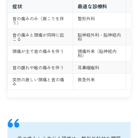
症状
最適な診療科
主
首の痛みのみ（肩こりを伴
整形外科
姿
う）
法
首の痛みと頭痛が同時に起
脳神経外科・脳神経内
CT
こる
科
頭痛が主で首の痛みを伴う
頭痛外来（脳神経内
頭
科）
首の腫れや喉の痛みを伴う
耳鼻咽喉科
炎
突然の激しい頭痛と首の痛
救急外来
緊
み