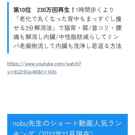
第10位
230万回再生！
1時間歩くより
「老化で丸くなった背中もまっすぐし痩
せる3分解消法」で猫背・肩/首コリ・腰
痛も解消し内臓/中性脂肪減らしてリン
パ老廃物流して内臓も洗浄し若返る方法
https://www.youtube.com/watch?
v=IlGZr6Qy4I0&t=143s
nobu先生のショート動画人気ラン
キング（2023年11月現在）