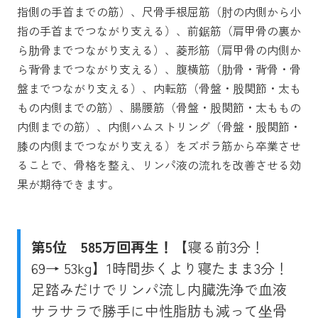
指側の手首までの筋）、尺骨手根屈筋（肘の内側から小
指の手首までつながり支える）、前鋸筋（肩甲骨の裏か
ら肋骨までつながり支える）、菱形筋（肩甲骨の内側か
ら背骨までつながり支える）、腹横筋（肋骨・背骨・骨
盤までつながり支える）、内転筋（骨盤・股関節・太も
もの内側までの筋）、腸腰筋（骨盤・股関節・太ももの
内側までの筋）、内側ハムストリング（骨盤・股関節・
膝の内側までつながり支える）をズボラ筋から卒業させ
ることで、骨格を整え、リンパ液の流れを改善させる効
果が期待できます。
第5
位
585万回再生！
【寝る前3分！
69→ 53kg】1時間歩くより寝たまま3分！
足踏みだけでリンパ流し内臓洗浄で血液
サラサラで勝手に中性脂肪も減って坐骨