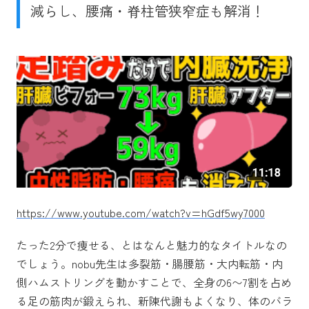
減らし、腰痛・脊柱管狭窄症も解消！
https://www.youtube.com/watch?v=hGdf5wy7000
たった2分で痩せる、とはなんと魅力的なタイトルなの
でしょう。nobu先生は多裂筋・腸腰筋・大内転筋・内
側ハムストリングを動かすことで、全身の6〜7割を占め
る足の筋肉が鍛えられ、新陳代謝もよくなり、体のバラ