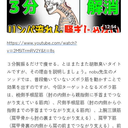
https://www.youtube.com/watch?
v=2M5lTrmRV2Y&t=8s
３分腕振るだけで痩せる、とはまたまた胡散臭いタイト
ルですが、その理由を説明しましょう。nobu先生のメ
ソッドでは、普段働いていないズボラ筋を動かすことで
効果を出すのですが、今回ターゲットとなるズボラ筋
は、橈側手根屈筋（肘の内側から親指側に手首までつな
がり支えている筋肉）、尺側手根屈筋（肘の内側から小
指側までの手首までつながり支える筋肉）、上腕三頭筋
（肩甲骨から肘の裏までつながり支える）、肩甲下筋
（肩甲骨裏の内側から肩の前までつながり支える）、前