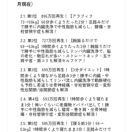
月現在）
2.1.
第1位 896万回再生！【アラフィフ
73→59kg】60分歩くよりたった2分！足踏みだけ
で勝手に内臓洗浄で中性脂肪も減らし、腰痛・脊
柱管狭窄症も解消！
2.2.
第2位 727万回再生！【腕振るだけで
69→53kg】1時間歩くよりたった3分！腕振りだけ
で勝手に中性脂肪も減らしリンパ内臓洗浄で、脳
の老化・物忘れが多い・ストレートネック・五十
肩や首・肩コリも解消セルフケア！
2.3.
第3位 699万回再生！【3分ダイエット】1時
間歩くより寝ながら足踏み3分！勝手に内臓・中
性脂肪も減らしてリンパ流し内臓洗浄で動脈硬化
も予防し若返り坐骨神経痛・脊柱管狭窄症・変形
性股関節/膝関節症も解消
2.4.
第4位 593万回再生！1時間歩くより寝たま
ま3分！怖いぐらいに老廃物ドバドバ出して！勝
手に中性脂肪を減らし猫背・巻き肩・坐骨神経
痛・脊柱管狭窄症・変形膝関節症も解消！
2.5.
第5位 585万回再生！【寝る前3分！69→
53kg】1時間歩くより寝たまま3分！足踏みだけで