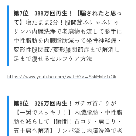
第7位
388万回再生！【騙されたと思っ
て】
寝たまま2分！股関節ふにゃふにゃ
リンパ内臓洗浄で老廃物も流して勝手に
中性脂肪を内臓脂肪減って坐骨神経痛・
変形性股関節/変形膝関節症まで解消し
足まで瘦せるセルフケア方法
https://www.youtube.com/watch?v=SskMyhrfkOk
第8位
326万回再生！
ガチガ首こりが
【一瞬でスッキリ！】内臓脂肪・中性脂
肪も減らして【瞬間！首コリ・肩こり・
五十肩も解消】リンパ流し内臓洗浄で老