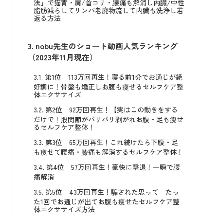
法」で猫背・肩/首コリ・腰痛も解消し内臓/中性
脂肪減らしてリンパ老廃物流して内臓も洗浄し若
返る方法
3.
nobu先生のショート動画人気ランキング
（2023年11月現在）
3.1.
第1位 113万回再生！寝る前1分でお通じが絶
好調に！骨盤も矯正しお腹も瘦せるセルフケア整
体エクササイズ
3.2.
第2位 92万回再生！【実はこの動きをする
だけで！股関節がバリバリ剥がれお腹・足も痩せ
るセルフケア整体！
3.3.
第3位 65万回再生！これ続けたら下腹・足
も痩せて腰痛・膝痛も解消するセルフケア整体！
3.4.
第4位 57万回再生！豪快に撃退！一瞬で腰
痛解消
3.5.
第5位 43万回再生！騙された思って たっ
た1回でお通じが出てお腹も痩せたセルフケア整
体エクササイズ方法