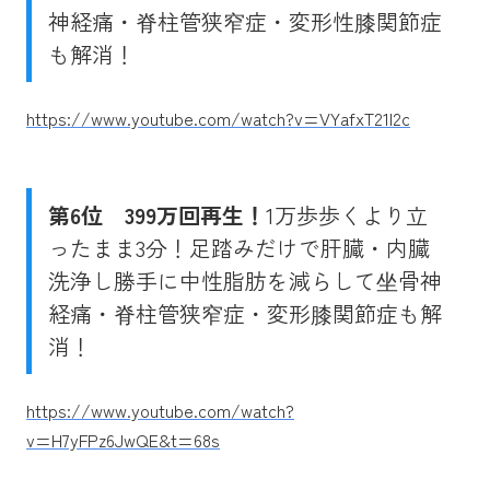
神経痛・脊柱管狭窄症・変形性膝関節症
も解消！
https://www.youtube.com/watch?v=VYafxT21l2c
第6位
399万回再生！
1万歩歩くより立
ったまま3分！足踏みだけで肝臓・内臓
洗浄し勝手に中性脂肪を減らして坐骨神
経痛・脊柱管狭窄症・変形膝関節症も解
消！
https://www.youtube.com/watch?
v=H7yFPz6JwQE&t=68s