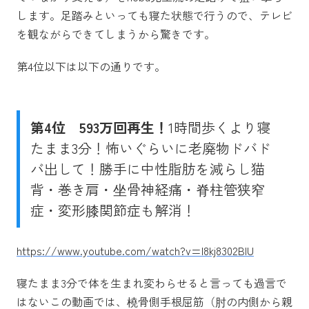
します。足踏みといっても寝た状態で行うので、テレビ
を観ながらできてしまうから驚きです。
第4位以下は以下の通りです。
第4位
593万回再生！
1時間歩くより寝
たまま3分！怖いぐらいに老廃物ドバド
バ出して！勝手に中性脂肪を減らし猫
背・巻き肩・坐骨神経痛・脊柱管狭窄
症・変形膝関節症も解消！
https://www.youtube.com/watch?v=l8kj8302BIU
寝たまま3分で体を生まれ変わらせると言っても過言で
はないこの動画では、橈骨側手根屈筋（肘の内側から親