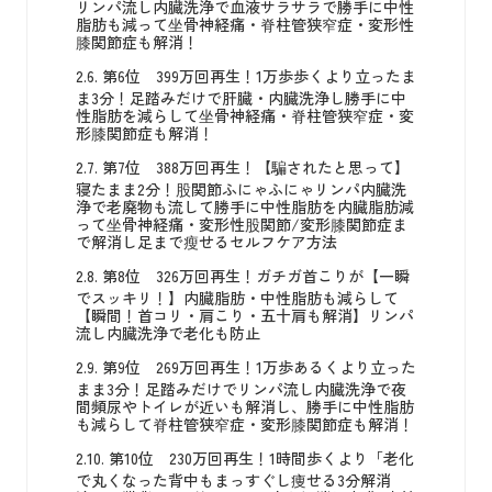
リンパ流し内臓洗浄で血液サラサラで勝手に中性
脂肪も減って坐骨神経痛・脊柱管狭窄症・変形性
膝関節症も解消！
2.6.
第6位 399万回再生！1万歩歩くより立ったま
ま3分！足踏みだけで肝臓・内臓洗浄し勝手に中
性脂肪を減らして坐骨神経痛・脊柱管狭窄症・変
形膝関節症も解消！
2.7.
第7位 388万回再生！【騙されたと思って】
寝たまま2分！股関節ふにゃふにゃリンパ内臓洗
浄で老廃物も流して勝手に中性脂肪を内臓脂肪減
って坐骨神経痛・変形性股関節/変形膝関節症ま
で解消し足まで瘦せるセルフケア方法
2.8.
第8位 326万回再生！ガチガ首こりが【一瞬
でスッキリ！】内臓脂肪・中性脂肪も減らして
【瞬間！首コリ・肩こり・五十肩も解消】リンパ
流し内臓洗浄で老化も防止
2.9.
第9位 269万回再生！1万歩あるくより立った
まま3分！足踏みだけでリンパ流し内臓洗浄で夜
間頻尿やトイレが近いも解消し、勝手に中性脂肪
も減らして脊柱管狭窄症・変形膝関節症も解消！
2.10.
第10位 230万回再生！1時間歩くより「老化
で丸くなった背中もまっすぐし痩せる3分解消