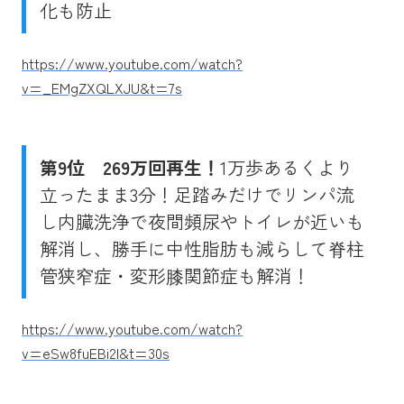
化も防止
https://www.youtube.com/watch?
v=_EMgZXQLXJU&t=7s
第9位
269万回再生！
1万歩あるくより
立ったまま3分！足踏みだけでリンパ流
し内臓洗浄で夜間頻尿やトイレが近いも
解消し、勝手に中性脂肪も減らして脊柱
管狭窄症・変形膝関節症も解消！
https://www.youtube.com/watch?
v=eSw8fuEBi2I&t=30s