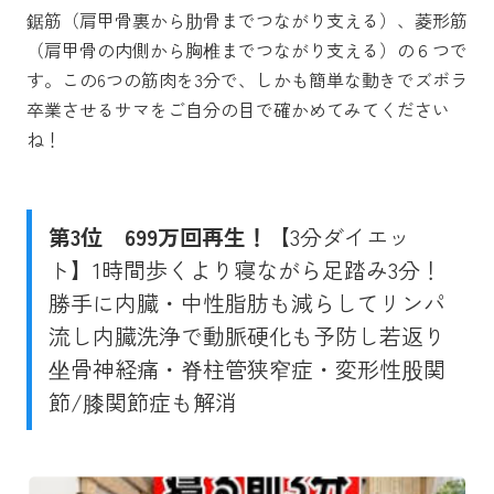
鋸筋（肩甲骨裏から肋骨までつながり支える）、菱形筋
（肩甲骨の内側から胸椎までつながり支える）の６つで
す。この6つの筋肉を3分で、しかも簡単な動きでズボラ
卒業させるサマをご自分の目で確かめてみてください
ね！
第3位
699万回再生！
【3分ダイエッ
ト】1時間歩くより寝ながら足踏み3分！
勝手に内臓・中性脂肪も減らしてリンパ
流し内臓洗浄で動脈硬化も予防し若返り
坐骨神経痛・脊柱管狭窄症・変形性股関
節/膝関節症も解消