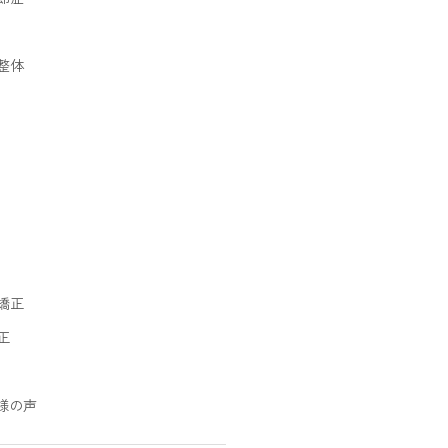
整体
矯正
正
様の声