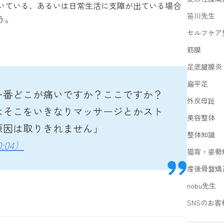
いている、あるいは日常生活に支障が出ている場合
笹川先生
う。
セルフケア
筋膜
足底腱膜炎
扁平足
一番どこが痛いですか？ここですか？
外反母趾
はそこをいきなりマッサージとかスト
美容整体
原因は取りきれません」
整体知識
:04）
猫背・姿勢
産後骨盤矯
nobu先生
SNSのお客