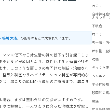
首こり
自律神経症
ふらつき 
不眠症
肩こり
・笹川 大瑛
」の監修のもと作成されています。
五十肩・四
ばね指・腱
ーマンス低下や日常生活の質の低下を引き起こしま
腰痛
動不足などが原因となり、慢性化すると頭痛や吐き
ぎっくり腰
ます。このような肩こりの専門的な診断・治療を行
、整形外科医やリハビリテーション科医が専門的な
ヘルニア
では、肩こりの原因から最新の治療法まで、
肩こり
坐骨神経痛
股関節の痛
る場合、まずは整形外科の受診がおすすめです。
膝痛
丁寧に診察し、一人ひとりに合った治療法を提案し
変形性膝関