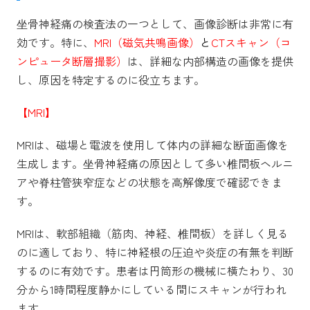
坐骨神経痛の検査法の一つとして、画像診断は非常に有
効です。特に、
MRI（磁気共鳴画像）
と
CTスキャン（コ
ンピュータ断層撮影）
は、詳細な内部構造の画像を提供
し、原因を特定するのに役立ちます。
【MRI】
MRIは、磁場と電波を使用して体内の詳細な断面画像を
生成します。坐骨神経痛の原因として多い椎間板ヘルニ
アや脊柱管狭窄症などの状態を高解像度で確認できま
す。
MRIは、軟部組織（筋肉、神経、椎間板）を詳しく見る
のに適しており、特に神経根の圧迫や炎症の有無を判断
するのに有効です。患者は円筒形の機械に横たわり、30
分から1時間程度静かにしている間にスキャンが行われ
ます。