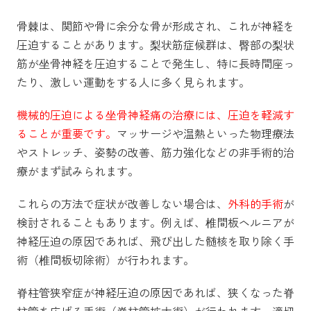
骨棘は、関節や骨に余分な骨が形成され、これが神経を
圧迫することがあります。梨状筋症候群は、臀部の梨状
筋が坐骨神経を圧迫することで発生し、特に長時間座っ
たり、激しい運動をする人に多く見られます。
機械的圧迫による坐骨神経痛の治療には、圧迫を軽減す
ることが重要です。
マッサージや温熱といった物理療法
やストレッチ、姿勢の改善、筋力強化などの非手術的治
療がまず試みられます。
これらの方法で症状が改善しない場合は、
外科的手術
が
検討されることもあります。例えば、椎間板ヘルニアが
神経圧迫の原因であれば、飛び出した髄核を取り除く手
術（椎間板切除術）が行われます。
脊柱管狭窄症が神経圧迫の原因であれば、狭くなった脊