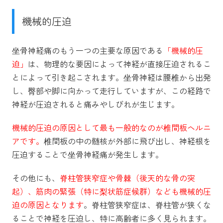
機械的圧迫
坐骨神経痛のもう一つの主要な原因である
「機械的圧
迫」
は、物理的な要因によって神経が直接圧迫されるこ
とによって引き起こされます。坐骨神経は腰椎から出発
し、臀部や脚に向かって走行していますが、この経路で
神経が圧迫されると痛みやしびれが生じます。
機械的圧迫の原因として最も一般的なのが椎間板ヘルニ
アです。
椎間板の中の髄核が外部に飛び出し、神経根を
圧迫することで坐骨神経痛が発生します。
その他にも、
脊柱管狭窄症や骨棘（後天的な骨の突
起）、筋肉の緊張（特に梨状筋症候群）なども機械的圧
迫の原因となります
。脊柱管狭窄症は、脊柱管が狭くな
ることで神経を圧迫し、特に高齢者に多く見られます。