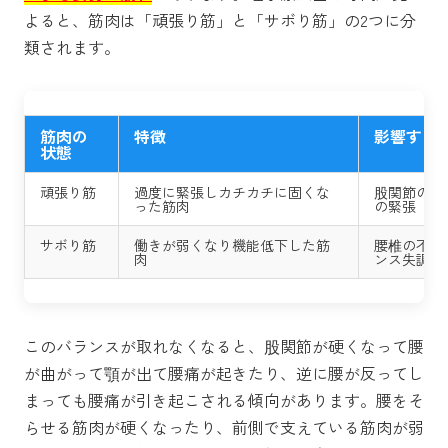
よると、筋肉は「頑張り筋」と「サボり筋」の2つに分
類されます。
筋肉の
特徴
影響する
状態
頑張り筋
過度に緊張しカチカチに固くな
股関節の硬
った筋肉
の緊張
サボり筋
働きが弱くなり機能低下した筋
腰椎の不安
肉
ンス失調
このバランスが取れなくなると、股関節が硬くなって腰
が曲がって顎が出て腰痛が起きたり、逆に腰が反ってし
まっても腰痛が引き起こされる傾向があります。腰をそ
らせる筋肉が硬くなったり、前側で支えている筋肉が弱