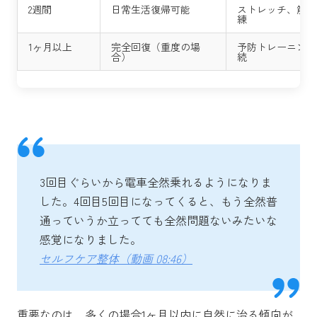
2週間
日常生活復帰可能
ストレッチ、筋力
練
1ヶ月以上
完全回復（重度の場
予防トレーニング
合）
続
3回目ぐらいから電車全然乗れるようになりま
した。4回目5回目になってくると、もう全然普
通っていうか立ってても全然問題ないみたいな
感覚になりました。
セルフケア整体（動画 08:46）
重要なのは、多くの場合1ヶ月以内に自然に治る傾向が