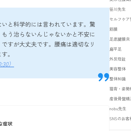
笹川先生
セルフケア
ないと科学的には言われています。驚
筋膜
、もう治らないんじゃないかと不安に
足底腱膜炎
。ですが大丈夫です。腰痛は適切なリ
扁平足
ます。
外反母趾
:30）
美容整体
整体知識
猫背・姿勢
産後骨盤矯
nobu先生
SNSのお客
な症状