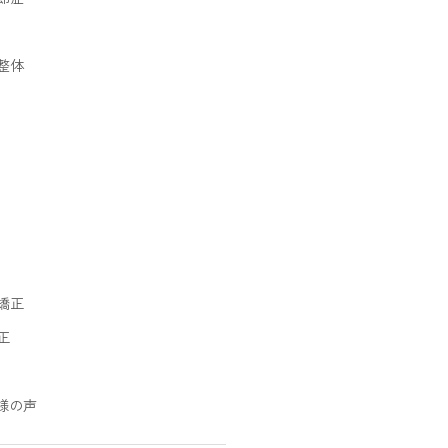
整体
矯正
正
様の声