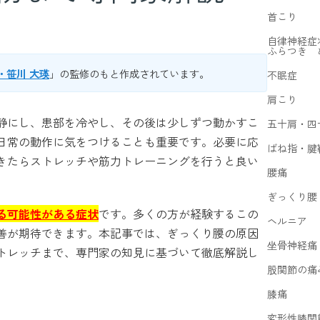
首こり
自律神経症
ふらつき 
・笹川 大瑛
」の監修のもと作成されています。
不眠症
肩こり
静にし、患部を冷やし、その後は少しずつ動かすこ
五十肩・四
日常の動作に気をつけることも重要です。必要に応
ばね指・腱
きたらストレッチや筋力トレーニングを行うと良い
腰痛
ぎっくり腰
る可能性がある症状
です。多くの方が経験するこの
ヘルニア
善が期待できます。本記事では、ぎっくり腰の原因
坐骨神経痛
トレッチまで、専門家の知見に基づいて徹底解説し
股関節の痛
膝痛
変形性膝関