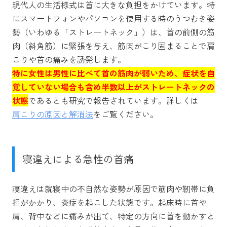
現代人の生活様式は首に大きな負担をかけています。特
にスマートフォンやパソコンを使用する時のうつむき姿
勢（いわゆる「ストレートネック」）は、首の前側の筋
肉（斜角筋）に緊張を与え、筋肉がこり固まることで肩
こりや首の痛みを誘発します。
特に女性は男性に比べて首の筋肉が弱いため、症状を自
覚していない場合も含め半数以上がストレートネックの
状態
であるとも研究で報告されています。詳しくは
肩こりの原因と解消法
をご覧ください。
寝違えによる急性の首痛
寝違えは就寝中の不自然な姿勢が原因で筋肉や靭帯に負
担がかかり、炎症を起こした状態です。起床時に首や
肩、背中などに痛みが出て、特定の方向に首を動かすと