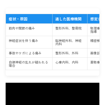
症状・原因
適した医療機関
想定さ
筋肉や関節の痛み
整形外科、整骨院
物理療法
指導
神経症状を伴う痛み
脳神経外科、神経
精密検査
内科
事故やケガによる痛み
整形外科、外科
画像診断
自律神経の乱れが疑われる
心療内科、内科
薬物療法
場合