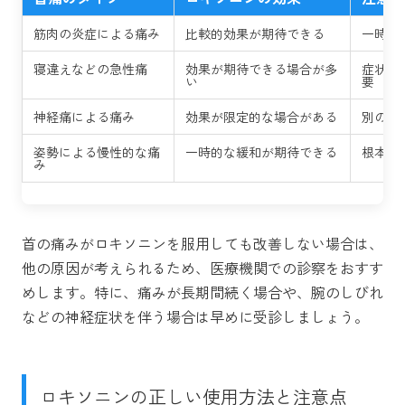
筋肉の炎症による痛み
比較的効果が期待できる
一時的
寝違えなどの急性痛
効果が期待できる場合が多
症状が
い
要
神経痛による痛み
効果が限定的な場合がある
別の治
姿勢による慢性的な痛
一時的な緩和が期待できる
根本的
み
首の痛みがロキソニンを服用しても改善しない場合は、
他の原因が考えられるため、医療機関での診察をおすす
めします。特に、痛みが長期間続く場合や、腕のしびれ
などの神経症状を伴う場合は早めに受診しましょう。
ロキソニンの正しい使用方法と注意点