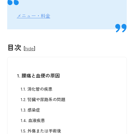
メニュー・料金
目次
[
hide
]
1.
腰痛と血便の原因
1.1.
消化管の疾患
1.2.
腎臓や尿路系の問題
1.3.
感染症
1.4.
血液疾患
1.5.
外傷または手術後