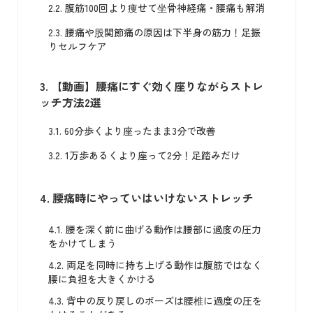
2.2.
腹筋100回より痩せて坐骨神経痛・腰痛も解消
2.3.
腰痛や股関節痛の原因は下半身の筋力！足振
りセルフケア
3.
【動画】腰痛にすぐ効く座りながらストレ
ッチ方法2選
3.1.
60分歩くより座ったまま3分で改善
3.2.
1万歩あるくより座って2分！足踏みだけ
4.
腰痛時にやっていはいけないストレッチ
4.1.
腰を深く前に曲げる動作は腰部に過度の圧力
をかけてしまう
4.2.
両足を同時に持ち上げる動作は腹筋ではなく
腰に負担を大きくかける
4.3.
背中の反り戻しのポーズは腰椎に過度の圧を