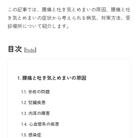
この記事では、腰痛と吐き気とめまいの原因、
腰痛と吐
き気とめまいの症状から考えられる病気、対策方法、受
診場所
について紹介します。
目次
[
hide
]
1.
腰痛と吐き気とめまいの原因
1.1.
脊椎の問題
1.2.
腎臓疾患
1.3.
内耳の障害
1.4.
心血管系の疾患
1.5.
感染症