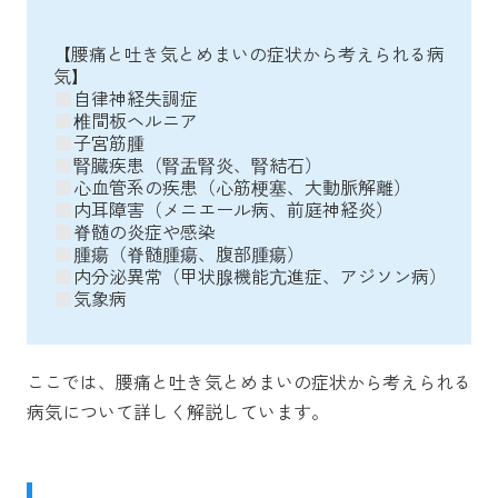
【腰痛と吐き気とめまいの症状から考えられる病
気】
自律神経失調症
椎間板ヘルニア
子宮筋腫
腎臓疾患（腎盂腎炎、腎結石）
心血管系の疾患（心筋梗塞、大動脈解離）
内耳障害（メニエール病、前庭神経炎）
脊髄の炎症や感染
腫瘍（脊髄腫瘍、腹部腫瘍）
内分泌異常（甲状腺機能亢進症、アジソン病）
気象病
ここでは、腰痛と吐き気とめまいの症状から考えられる
病気について詳しく解説しています。