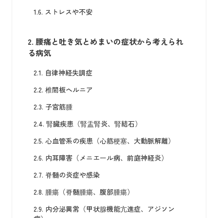
1.6.
ストレスや不安
2.
腰痛と吐き気とめまいの症状から考えられ
る病気
2.1.
自律神経失調症
2.2.
椎間板ヘルニア
2.3.
子宮筋腫
2.4.
腎臓疾患（腎盂腎炎、腎結石）
2.5.
心血管系の疾患（心筋梗塞、大動脈解離）
2.6.
内耳障害（メニエール病、前庭神経炎）
2.7.
脊髄の炎症や感染
2.8.
腫瘍（脊髄腫瘍、腹部腫瘍）
2.9.
内分泌異常（甲状腺機能亢進症、アジソン