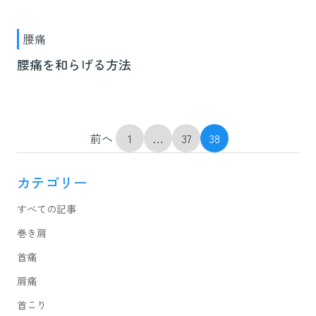
腰痛
腰痛を和らげる方法
投
前へ
1
…
37
38
稿
の
ペ
ー
カテゴリー
ジ
送
り
すべての記事
巻き肩
首痛
肩痛
首こり