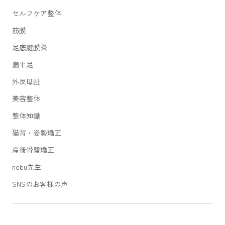
セルフケア整体
筋膜
足底腱膜炎
扁平足
外反母趾
美容整体
整体知識
猫背・姿勢矯正
産後骨盤矯正
nobu先生
SNSのお客様の声